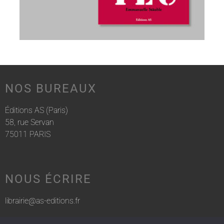
NOS BUREAUX
Éditions AS (Paris)
58, rue Servan
75011 PARIS
NOUS ÉCRIRE
librairie@as-editions.fr