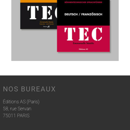
NOS BUREAUX
Éditions AS (Paris)
58, rue Servan
75011 PARIS