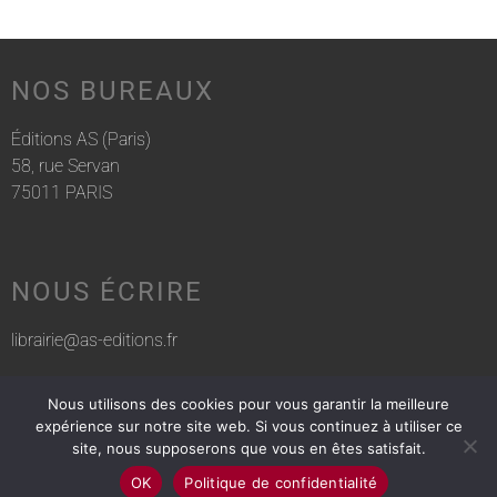
NOS BUREAUX
Éditions AS (Paris)
58, rue Servan
75011 PARIS
NOUS ÉCRIRE
librairie@as-editions.fr
Nous utilisons des cookies pour vous garantir la meilleure
NOUS APPELER
expérience sur notre site web. Si vous continuez à utiliser ce
site, nous supposerons que vous en êtes satisfait.
01 83 75 76 30
OK
Politique de confidentialité